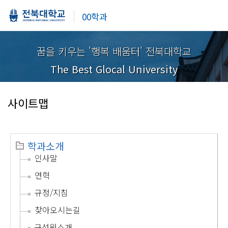
00학과
꿈을 키우는 '행복 배움터' 전북대학교
The Best Glocal University
사이트맵
학과소개
인사말
연혁
규정/지침
찾아오시는길
구성원소개