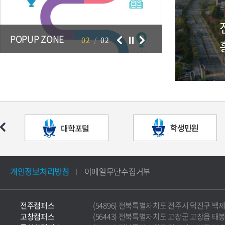
POPUP ZONE
02
/
02
개인정보처리방침
이메일무단수집거부
전주캠퍼스
(54896) 전북특별자치도 전주시 덕진구 백제대로 5
고창캠퍼스
(56443) 전북특별자치도 고창군 고창읍 태봉로 36