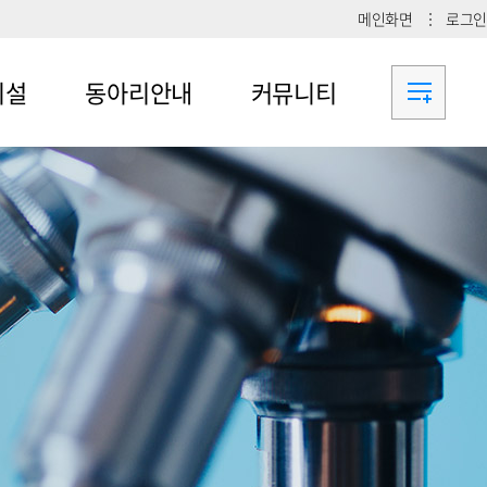
메인화면
로그인
시설
동아리안내
커뮤니티
메뉴4-1
공지사항
메뉴4-2
메뉴4-3