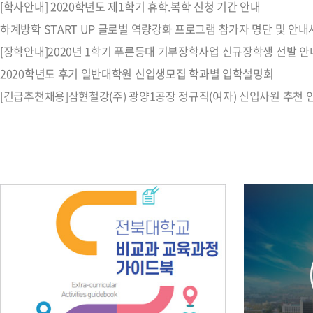
[학사안내] 2020학년도 제1학기 휴학.복학 신청 기간 안내
하계방학 START UP 글로벌 역량강화 프로그램 참가자 명단 및 안내
[장학안내]2020년 1학기 푸른등대 기부장학사업 신규장학생 선발 안
2020학년도 후기 일반대학원 신입생모집 학과별 입학설명회
[긴급추천채용]삼현철강(주) 광양1공장 정규직(여자) 신입사원 추천 